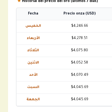
★
Historial del precio del oro (últimos 7 días)
Fecha
Precio onza (USD)
الخميس
$4,246.66
الأربعاء
$4,278.51
الثلاثاء
$4,075.80
الاثنين
$4,052.58
الأحد
$4,070.49
السبت
$4,045.69
الجمعة
$4,045.69