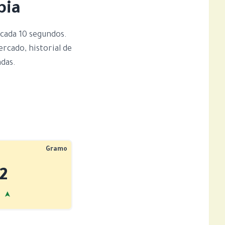
bia
s cada 10 segundos.
rcado, historial de
adas.
Gramo
2
➤
%