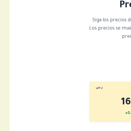
Pr
Siga los precios d
Los precios se mue
prec
ر س
1
+0