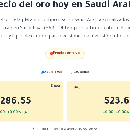
ecio del oro hoy en Saudi Ara
el oro y la plata en tiempo real en Saudi Arabia actualizado
stran en Saudi Riyal (SAR). Obtenga los últimos datos del me
ios y tipos de cambio para decisiones de inversión inform
Precios en vivo
Saudi Riyal
US Dollar
Onza
ر س
6286.55
523.6
➤
.00 +0.00%
+0.00 +0.00
Cambio respecto a ayer
Subida
Bajada