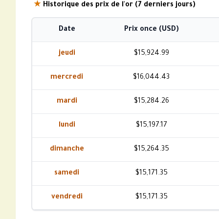
★
Historique des prix de l'or (7 derniers jours)
Date
Prix once (USD)
jeudi
$15,924.99
mercredi
$16,044.43
mardi
$15,284.26
lundi
$15,197.17
dimanche
$15,264.35
samedi
$15,171.35
vendredi
$15,171.35