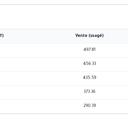
f)
Vente (usagé)
497.81
456.33
435.59
373.36
290.39