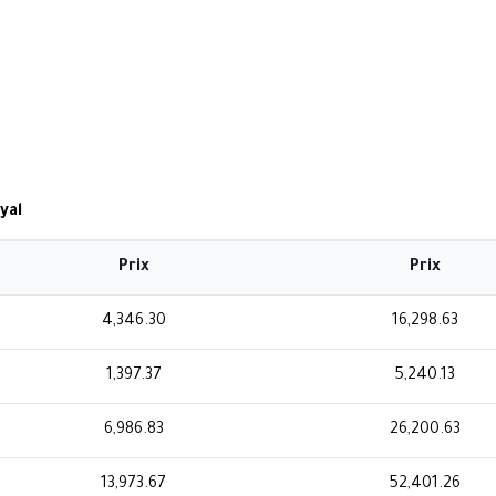
yal
Prix
Prix
4,346.30
16,298.63
1,397.37
5,240.13
6,986.83
26,200.63
13,973.67
52,401.26