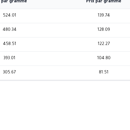
x par gramme
Prix par gramme
524.01
139.74
480.34
128.09
458.51
122.27
393.01
104.80
305.67
81.51