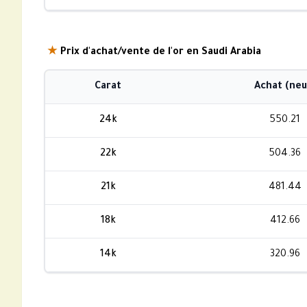
★
Prix d'achat/vente de l'or en Saudi Arabia
Carat
Achat (neu
24k
550.21
22k
504.36
21k
481.44
18k
412.66
14k
320.96