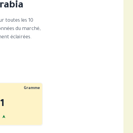
Arabia
ur toutes les 10
données du marché,
ment éclairées.
Gramme
1
➤
%