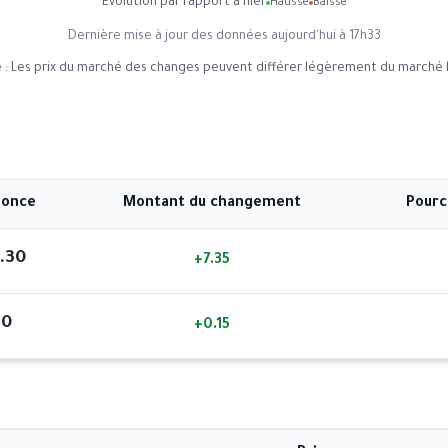
Évolution par rapport à hier
Hausse
Baisse
Dernière mise à jour des données aujourd'hui à 17h33
 : Les prix du marché des changes peuvent différer légèrement du marché l
 once
Montant du changement
Pourc
.30
+7.35
80
+0.15