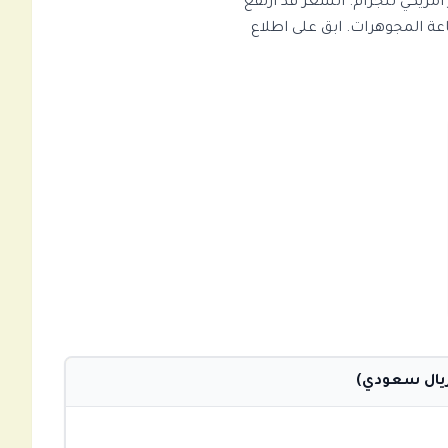
 في السعودية بتاريخ الجمعة، 07 أغسطس 2026 هو 300.07 SAR للجرام و0.00 دولار أمريكي للجرام. السعر قد ارتفع
 مما يجعله جيد لـ صناعة المجوهرات. ابق على اطلاع
ريال سعودي)