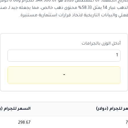
سعر الذهب عيار 14
بنسبة 0.13% مقارنة بأمس. سعر الذهب عيار 14 يمثل 58.33% محتوى ذهب خالص،
أدخل الوزن بالجرامات
-
 للجرام (دولار)
السعر للجرام (
298.67
7