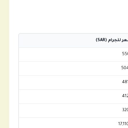
 للجرام (SAR)
55
504
48
41
32
17,11