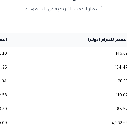
أسعار الذهب التاريخية في السعودية
لسعر للجرام (دولار)
السعر
0.10
146.6
.26
134.4
1.34
128.3
2.58
110.0
0.89
85.5
0.09
4,562.6