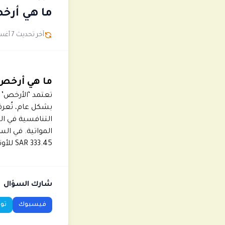
ما هي أرخص
آخر تحديث 7 أغسطس
ما هي أرخص 
تعتمد ‘الأرخص’ 
بشكل عام، تُعرف 
التنافسية في ا
333.45 SAR للأونصة مقارنة بالأمس.
شارك السؤال
فيسبوك
توي